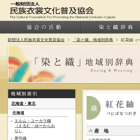
財団法人民族衣裳文化普及協会
「染と織」地域別辞典
紅花紬（
北海道・東北
北海道
エルム・ユーカラ織
（えるむ・ゆーからお
産 地
り）
厚司織