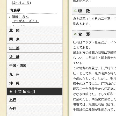
山形県米沢市
(あつしおり)
青森県
特 徴
津軽こぎん
糸を紅花（キク科の二年草）
（つがるこぎん）
別名もある。
南部裂織
北 陸
(なんぶさきおり)
変 遷
秋田県
関 東
紅花はエジプト原産だが、イ
亀田ぜんまい織
ことである。
中 部
(かめだぜんまいおり)
最上地方の紅花の栽培は室町
秋田八丈
近 畿
らしい。山形城主・最上義光
(あきたはちじょう)
ている。
中国・四国
鹿角茜染[紫根染]
この地方の紅花は、江戸時代
（かづのあかねぞめ）
紅）として第一級の名声を得
九 州
紫根染[鹿角茜染]
を占めたという。しかし、明
（しこんぞめ）
沖 縄
戦争の終了後には、紅花は幻
山形県
昭和二十年代後半から紅花染
がなされ続けた。そして昭和
白鷹お召し
（しらたかおめし）
に染めだし、商品化に成功し
あ行
現在では、箴園紅花紬（紅花
紅花紬
か行
（べにばなつむぎ）
手織紬の二種類が生産されて
長井紬[米琉]