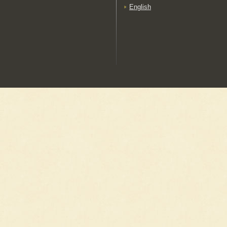
（くりこましょうあいぞ
English
め）
福島県
会津木綿
（あいづもめん）