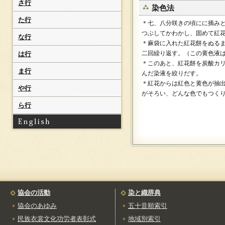
さ行
（ながいつむぎ）
染色法
米琉[長井紬]
た行
＊七、八分咲きの頃にに摘み
（よねりゅう）
つぶしてかわかし、固めて紅
な行
岩手県
＊麻袋に入れた紅花餅をぬる
茜染[南部紫紺染]
二回繰り返す。（この黄色液
は行
（あかねぞめ）
＊このあと、紅花餅を炭酸カ
ま行
岩手ホームスパン
んだ染液を絞りだす。
（いわてほーむすぱん）
＊紅花からは紅色と黄色が抽
や行
南部紫紺染[茜染]
がそろい、どんな色でもつく
（なんぶしこんぞめ）
ら行
南部古代型染
（なんぶこだいかたぞ
め）
宮城県
仙台平
（せんだいひら）
白石紙布
（しろいししふ）
協会の活動
染と織辞典
白石紙子
（しろいしかみこ）
協会のあゆみ
五十音順索引
栗駒正藍染
民族衣裳文化功労者表彰式
地域別索引