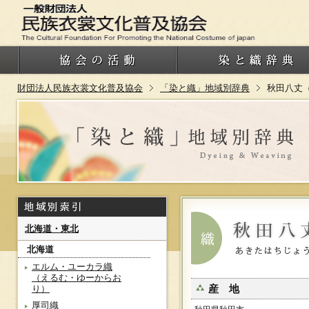
財団法人民族衣裳文化普及協会
「染と織」地域別辞典
秋田八丈
北海道・東北
北海道
エルム・ユーカラ織
（えるむ・ゆーからお
産 地
り）
厚司織