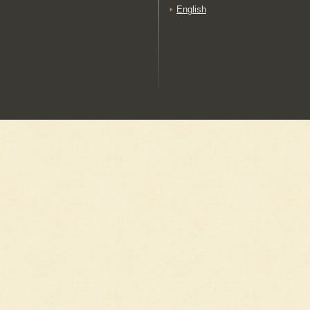
（くりこましょうあいぞ
English
め）
福島県
会津木綿
（あいづもめん）