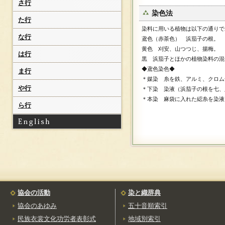
さ行
（ながいつむぎ）
染色法
米琉[長井紬]
た行
（よねりゅう）
染料に用いる植物は以下の通りで
な行
鳶色（赤茶色） 浜茄子の根。
岩手県
黄色 刈安、山つつじ、揚梅。
茜染[南部紫紺染]
は行
黒 浜茄子とほかの植物染料の混
（あかねぞめ）
◆鳶色染色◆
ま行
岩手ホームスパン
＊媒染 糸を鉄、アルミ、クロム
（いわてほーむすぱん）
や行
＊下染 染液（浜茄子の根を七、
南部紫紺染[茜染]
＊本染 麻袋に入れた綛糸を染液
（なんぶしこんぞめ）
ら行
南部古代型染
（なんぶこだいかたぞ
め）
宮城県
仙台平
（せんだいひら）
白石紙布
（しろいししふ）
協会の活動
染と織辞典
白石紙子
（しろいしかみこ）
協会のあゆみ
五十音順索引
栗駒正藍染
民族衣裳文化功労者表彰式
地域別索引