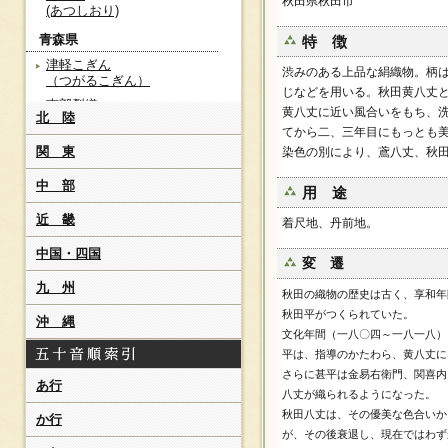
秋田県秋田市
(あつしおり)
青森県
特 徴
津軽こぎん
渋みのある上品な絹織物。柄
（つがるこぎん）
じなどを用いる。秋田黄八丈
南部裂織
黄八丈に近い風合いをもち、
北 陸
(なんぶさきおり)
てから二、三年目にもっとも
秋田県
関 東
染色の別により、鳶八丈、秋
亀田ぜんまい織
中 部
(かめだぜんまいおり)
用 途
秋田八丈
近 畿
着尺地、丹前地。
(あきたはちじょう)
中国・四国
鹿角茜染[紫根染]
変 遷
（かづのあかねぞめ）
九 州
紫根染[鹿角茜染]
秋田の織物の歴史は古く、享和年
（しこんぞめ）
秋田平がつくられていた。
沖 縄
文化年間（一八〇四～一八一八）
山形県
平は、指導のかたわら、黄八丈に
白鷹お召し
さらに甚平は金易右衛門、関喜内
（しらたかおめし）
あ行
八丈が織られるようになった。
紅花紬
秋田八丈は、その優美な色合いか
か行
（べにばなつむぎ）
が、その後衰退し、現在ではわず
長井紬[米琉]