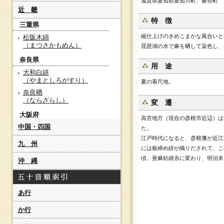
滋賀県愛知郡愛知川町、秦荘町
近 畿
特 徴
三重県
縮仕上げのきめこまかな風合いと
松阪木綿
（まつさかもめん）
琵琶湖の水で麻を晒して染色し、
奈良県
用 途
大和白絣
（やまとしろがすり）
夏の着尺地。
奈良晒
（ならざらし）
変 遷
大阪府
高宮地方（現在の彦根市近辺）は
中国・四国
堺緞通
た。
（さかいだんつう）
江戸時代になると、彦根藩が近江
九 州
には板締め絣が織りだされて、こ
滋賀県
頃、亜麻紡績糸に変わり、明治末
沖 縄
浜縮緬
（はまちりめん）
近江上布
（おうみじょうふ）
あ行
網糸紬
か行
（あみいとつむぎ）
野洲木綿