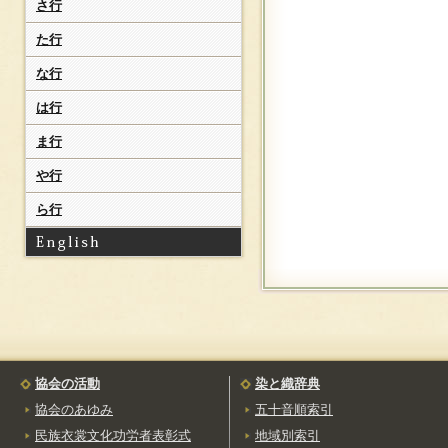
さ行
（やすもめん）
た行
京都府
丹後縮緬
な行
（たんごちりめん
世屋藤布
は行
（せやふじぬの）
ま行
西陣織
（にしじんおり）
や行
京鹿子
（きょうかのこ）
ら行
糸目友禅[手描友禅]
（いとめゆうぜん）
手描友禅[糸目友禅]
（てがきゆうぜん）
型友禅
（かたゆうぜん）
兵庫県
丹波布
協会の活動
染と織辞典
（たんばふ）
協会のあゆみ
五十音順索引
民族衣裳文化功労者表彰式
地域別索引