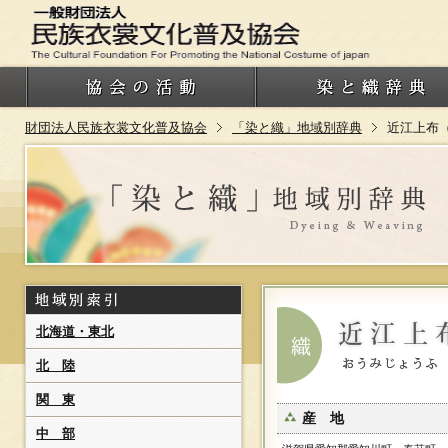
財団法人民族衣裳文化普及協会
「染と織」地域別辞典
近江上布
北海道・東北
北 陸
関 東
産 地
中 部