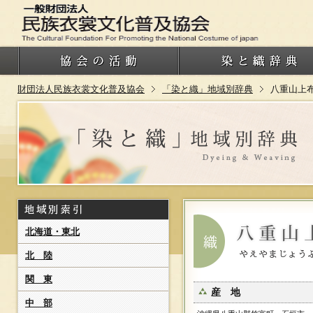
財団法人民族衣裳文化普及協会
「染と織」地域別辞典
八重山上
北海道・東北
北 陸
関 東
産 地
中 部