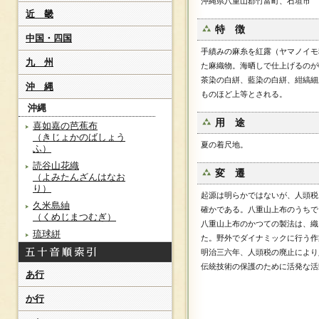
沖縄県八重山郡竹富町、石垣市
近 畿
特 徴
中国・四国
手績みの麻糸を紅露（ヤマノイモ
九 州
た麻織物。海晒しで仕上げるのが
茶染の白絣、藍染の白絣、紺縞細
沖 縄
ものほど上等とされる。
沖縄
用 途
喜如嘉の芭蕉布
（きじょかのばしょう
夏の着尺地。
ふ）
読谷山花織
変 遷
（よみたんざんはなお
り）
起源は明らかではないが、人頭税
久米島紬
確かである。八重山上布のうちで
（くめじまつむぎ）
八重山上布のかつての製法は、織
琉球絣
た。野外でダイナミックに行う作
（りゅうきゅうがすり）
明治三六年、人頭税の廃止により
首里道屯
伝統技術の保護のために活発な活
（しゅりろーとん）
あ行
首里手縞
か行
（しゅりてじま）