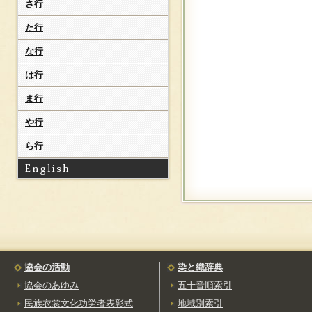
首里生藍染手縞
さ行
（しゅりなまあいそめて
じま）
た行
宮古上布
（みやこじょうふ）
な行
八重山上布
は行
（やえやまじょうふ）
竹富みんさー
ま行
（たけとみみんさー）
や行
板花手織手巾
（いたばなておりさー
じ）
ら行
琉球紅型
（りゅうきゅうびんが
た）
協会の活動
染と織辞典
協会のあゆみ
五十音順索引
民族衣裳文化功労者表彰式
地域別索引