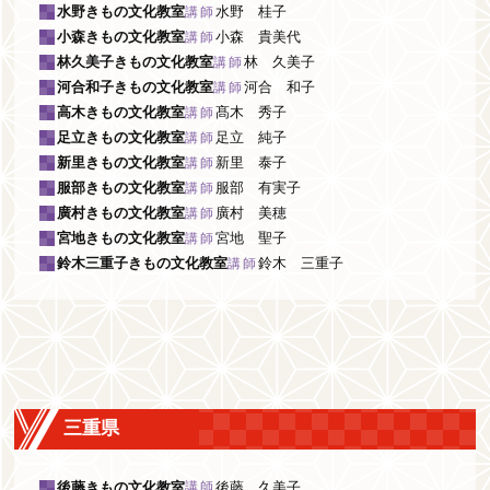
水野きもの文化教室
水野 桂子
講師
小森きもの文化教室
小森 貴美代
講師
林久美子きもの文化教室
林 久美子
講師
河合和子きもの文化教室
河合 和子
講師
高木きもの文化教室
髙木 秀子
講師
足立きもの文化教室
足立 純子
講師
新里きもの文化教室
新里 泰子
講師
服部きもの文化教室
服部 有実子
講師
廣村きもの文化教室
廣村 美穂
講師
宮地きもの文化教室
宮地 聖子
講師
鈴木三重子きもの文化教室
鈴木 三重子
講師
三重県
後藤きもの文化教室
後藤 久美子
講師