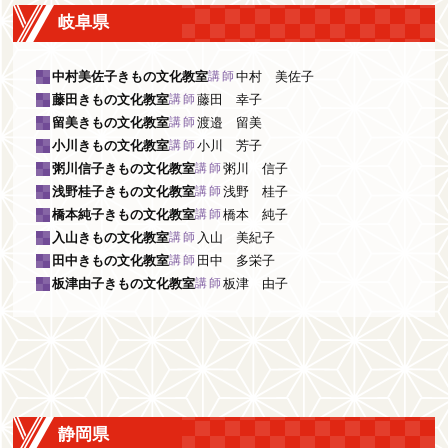
岐阜県
中村美佐子きもの文化教室
中村 美佐子
講師
藤田きもの文化教室
藤田 幸子
講師
留美きもの文化教室
渡邉 留美
講師
小川きもの文化教室
小川 芳子
講師
粥川信子きもの文化教室
粥川 信子
講師
浅野桂子きもの文化教室
浅野 桂子
講師
橋本純子きもの文化教室
橋本 純子
講師
入山きもの文化教室
入山 美紀子
講師
田中きもの文化教室
田中 多栄子
講師
板津由子きもの文化教室
板津 由子
講師
静岡県