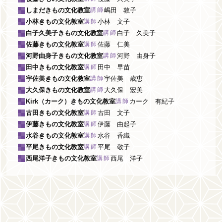
しまだきもの文化教室
嶋田 敦子
講師
小林きもの文化教室
小林 文子
講師
白子久美子きもの文化教室
白子 久美子
講師
佐藤きもの文化教室
佐藤 仁美
講師
河野由身子きもの文化教室
河野 由身子
講師
田中きもの文化教室
田中 早苗
講師
宇佐美きもの文化教室
宇佐美 歳恵
講師
大久保きもの文化教室
大久保 宏美
講師
Kirk（カーク）きもの文化教室
カーク 有紀子
講師
古田きもの文化教室
古田 文子
講師
伊藤きもの文化教室
伊藤 由起子
講師
水谷きもの文化教室
水谷 香織
講師
平尾きもの文化教室
平尾 敬子
講師
西尾洋子きもの文化教室
西尾 洋子
講師