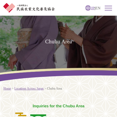
JP
|
EN
Chubu Area
Home
Locations Across Japan
Chubu Area
Inquiries for the Chubu Area