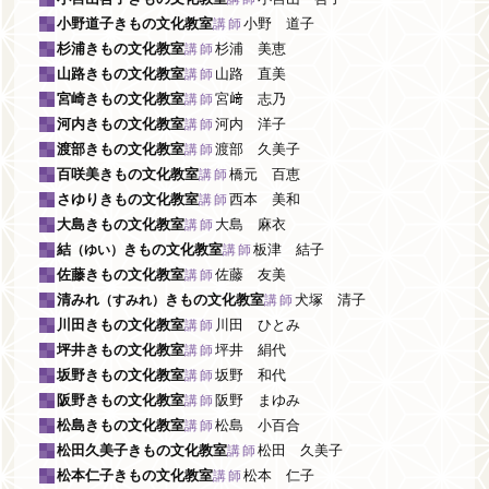
小野道子きもの文化教室
小野 道子
講師
杉浦きもの文化教室
杉浦 美恵
講師
山路きもの文化教室
山路 直美
講師
宮崎きもの文化教室
宮﨑 志乃
講師
河内きもの文化教室
河内 洋子
講師
渡部きもの文化教室
渡部 久美子
講師
百咲美きもの文化教室
橋元 百恵
講師
さゆりきもの文化教室
西本 美和
講師
大島きもの文化教室
大島 麻衣
講師
結
きもの文化教室
板津 結子
講師
（ゆい）
佐藤きもの文化教室
佐藤 友美
講師
清みれ
きもの文化教室
犬塚 清子
講師
（すみれ）
川田きもの文化教室
川田 ひとみ
講師
坪井きもの文化教室
坪井 絹代
講師
坂野きもの文化教室
坂野 和代
講師
阪野きもの文化教室
阪野 まゆみ
講師
松島きもの文化教室
松島 小百合
講師
松田久美子きもの文化教室
松田 久美子
講師
松本仁子きもの文化教室
松本 仁子
講師