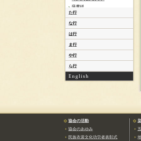
薩摩絣
（さつまがすり）
た行
山辺里織
な行
（さべりおり）
山北科布
は行
（さんぼくしなぬの）
ま行
し
紫根染[鹿角茜染]
や行
（しこんぞめ）
ら行
首里手縞
（しゅりてじま）
首里生藍染手縞
（しゅりなまあいそめて
じま）
首里道屯
（しゅりろーとん）
正藍武州紺織
（しょうあいぶしゅうこ
んおり）
協会の活動
白鷹お召し
協会のあゆみ
（しらたかおめし）
民族衣裳文化功労者表彰式
白石紙子