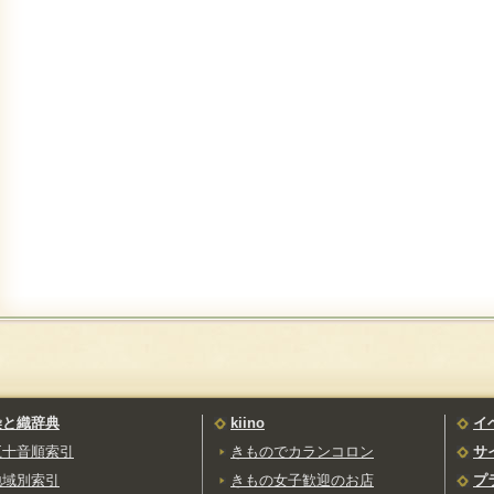
染と織辞典
kiino
イ
五十音順索引
きものでカランコロン
サ
地域別索引
きもの女子歓迎のお店
プ