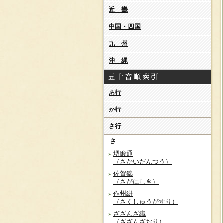
近 畿
中国・四国
九 州
沖 縄
あ行
か行
さ行
さ
堺緞通
（さかいだんつう）
佐賀錦
（さがにしき）
作州絣
（さくしゅうがすり）
ざざんざ織
（ざざんざおり）