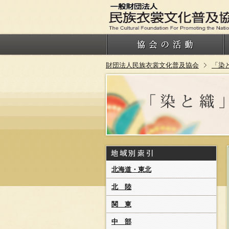
財団法人民族衣裳文化普及協会
「染
北海道・東北
北 陸
関 東
中 部