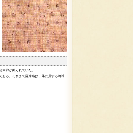
染木綿が織られていた。
である。それまで薩摩藩は、藩に属する琉球