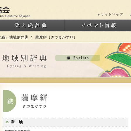
と織」地域別辞典
薩摩絣（さつまがすり）
産 地