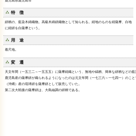
鹿児島県鹿児島市
特 徴
絣柄の、藍染木綿織物。高級木綿絣織物として知られる。紺地のものを紺薩摩、白地
に紺絣を白薩摩という。
用 途
着尺地。
変 遷
天文年間（一五三二～一五五五）に薩摩紺織という、無地や縞柄、簡単な絣柄などの藍
鹿児島産の薩摩絣が織られるようになったのは元文年間（一七三六～一七四一）のこと
（沖縄）産の琉球絣を薩摩絣として販売していた。
第二次大戦後の薩摩絣は、大島紬調の絣柄である。