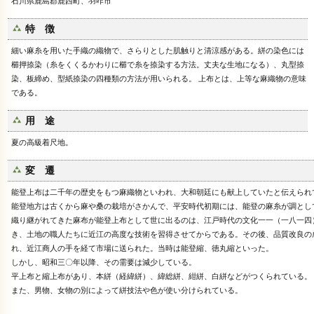
石川県鹿島郡鹿西町、羽咋市
特 徴
細い麻糸を用いた手織の織物で、さらりとした肌触りと清涼感がある。絣の染色には
櫛押捺染（糸をくくるかわりに櫛で糸を捺染する方法。丈夫な生地になる）、丸型捺
染、板締め、型紙捺染の四種類の方法が用いられる。 上布とは、上等な麻織物の意味
である。
用 途
夏の高級着尺地。
変 遷
能登上布は二千年の歴史をもつ麻織物といわれ、大和朝廷にも献上していたと伝えられ
能登地方は古くから麻や桑の栽培がさかんで、平安時代初期には、能登の麻糸が調とし
織り継がれてきた麻布が能登上布として世に出るのは、江戸時代の文化一一（一八一四
き、土地の職人たちに近江の高度な技術を習得させてからである。その後、品質改良の
れ、近江商人の手を経て市場に送られた。当時は能登縮、徳丸縮といった。
しかし、昭和三〇年以降、その需要は減少している。
平上布と縮上布があり、本絣（経緯絣）、緯総絣、紺絣、白絣などがつくられている。
また、男物、女物の別によって絣技法や色が使い分けられている。