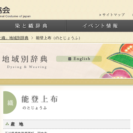
と織」地域別辞典
能登上布（のとじょうふ）
産 地