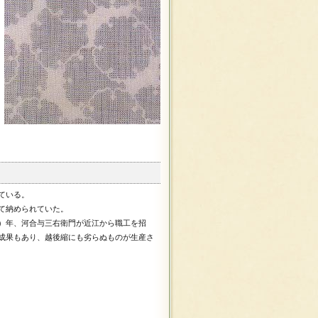
ている。
て納められていた。
）年、河合与三右衛門が近江から職工を招
成果もあり、越後縮にも劣らぬものが生産さ