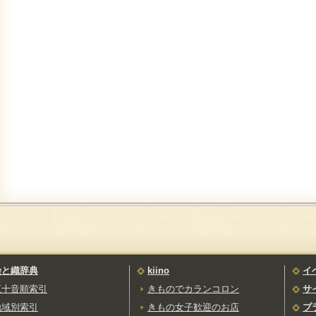
染と織辞典
kiino
イ
五十音順索引
きものでカランコロン
サ
地域別索引
きもの女子歓迎のお店
プ