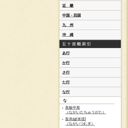
近 畿
中国・四国
九 州
沖 縄
あ行
か行
さ行
た行
な行
な
長板中形
（ながいたちゅうがた）
長井紬[米琉]
（ながいつむぎ）