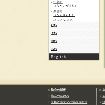
中野絣
（なかのがすり）
奈良晒
（ならざらし）
鳴海絞[有松絞]
（なるみしぼり）
は行
南部古代型染
ま行
（なんぶこだいかたぞ
め）
や行
南部裂織
（なんぶさきおり）
ら行
南部紫紺染[茜染]
（なんぶしこんぞめ）
に
西陣織
（にしじんおり）
ぬ
ね
協会の活動
の
協会のあゆみ
能登上布
民族衣裳文化功労者表彰式
（のとじょうふ）