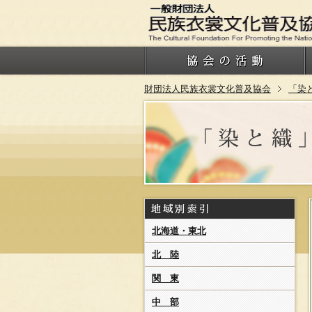
財団法人民族衣裳文化普及協会
「染
北海道・東北
北 陸
関 東
中 部