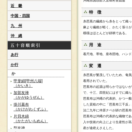
沖縄県国頭郡大宜味村喜如嘉
近 畿
特 徴
中国・四国
糸芭蕉の繊維から糸をとって織っ
九 州
麻より繊維が軽く、かたく張りが
模様はほとんどが絣柄である。
沖 縄
用 途
着尺地、帯地、座布団地、ハンド
あ行
か行
変 遷
か
糸芭蕉が繁茂していたため、奄美
甲斐絹[甲州八端]
着用されていた。
（かいき）
芭蕉布の起源は明らかではないが
加賀友禅
で、十三、四世紀にはすでに織ら
（かがゆうぜん）
芭蕉布は沖縄の代表的、かつ一般
掛川葛布
した貢租の中に「芭蕉布三千反」
（かけがわくずふ）
治二九年に仲原ナベが絣の芭蕉布
片貝木綿
芭蕉布は沖縄の代表的な織物であ
（かたがいもめん）
入や技術の向上により生産性が高
型友禅
産が途絶えさえした。