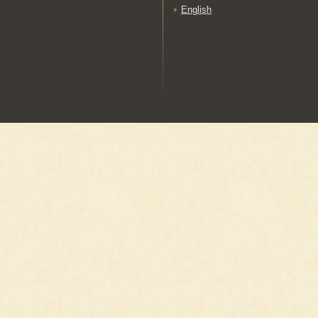
English
倉吉絣
（くらよしがすり）
栗駒正藍染
（くりこましょうあいぞ
め）
久留米絣
（くるめがすり）
け
こ
甲州八端[甲斐絹]
（こうしゅうはったん）
五泉平
（ごせんひら）
小松綸子
（こまつりんず）