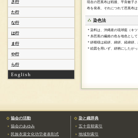
（かたゆうぜん）
さ行
現在の芭蕉布は戦後、平良敏子さ
鹿角茜染[紫根染]
布を発表、それにつれて芭蕉布は
た行
（かづのあかねぞめ）
染色法
亀田ぜんまい織
な行
（かめだぜんまいおり）
＊染料は、沖縄産の琉球藍（キツ
加茂木綿
は行
＊糸芭蕉の繊維の色を地色として
（かももめん）
＊絣模様は経絣、緯絣、経緯絣、
ま行
き
＊絵図を用いず、絣柄にしたがっ
や行
喜如嘉の芭蕉布
（きじょかのばしょう
ふ）
ら行
黄八丈
（きはちじょう）
京鹿子
（きょうかのこ）
桐生お召し
（きりゅうおめし）
く
郡上紬
協会の活動
染と織辞典
（ぐじょうつむぎ）
協会のあゆみ
五十音順索引
久米島紬
民族衣裳文化功労者表彰式
地域別索引
（くめじまつむぎ）