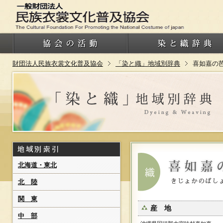
財団法人民族衣裳文化普及協会
「染と織」地域別辞典
喜如嘉の
北海道・東北
北 陸
関 東
産 地
中 部